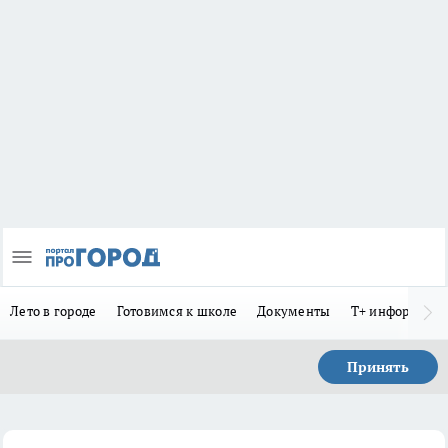
Лето в городе
Готовимся к школе
Документы
Т+ информиру
Принять