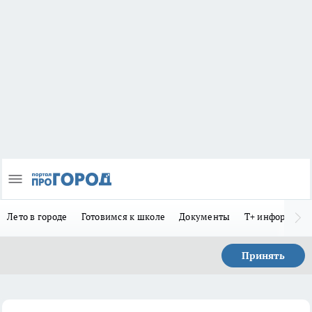
Лето в городе
Готовимся к школе
Документы
Т+ информиру
Принять