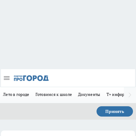
Лето в городе
Готовимся к школе
Документы
Т+ информиру
Принять