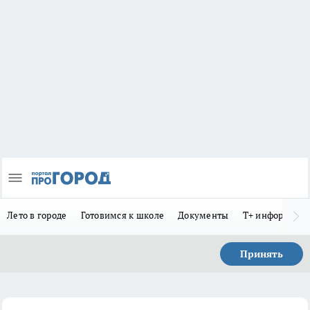
Лето в городе
Готовимся к школе
Документы
Т+ информиру
Принять