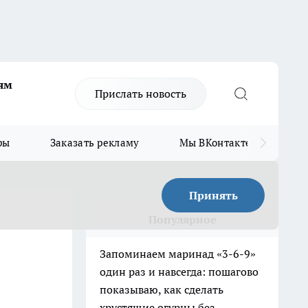
ям
Прислать новость
ры
Заказать рекламу
Мы ВКонтакте
Мы
Принять
Популярное
Запоминаем маринад «3-6-9»
один раз и навсегда: пошагово
показываю, как сделать
хрустящие огурцы без