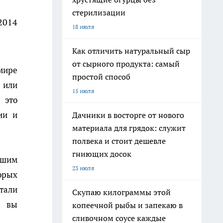
стерилизации
2014
18 июля
Как отличить натуральный сыр
от сырного продукта: самый
мире
простой способ
 или
15 июля
 это
ии и
Дачники в восторге от нового
материала для грядок: служит
полвека и стоит дешевле
гниющих досок
ашим
23 июля
орых
тали
Скупаю килограммы этой
е вы
копеечной рыбы и запекаю в
сливочном соусе каждые