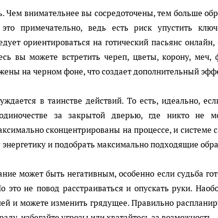
. Чем внимательнее вы сосредоточены, тем больше обр
это примечательно, ведь есть риск упустить ключ
едует ориентироваться на готический пасьянс онлайн,
сь вы можете встретить череп, цветы, корону, меч, ф
ожены на черном фоне, что создает дополнительный эфф
уждается в таинстве действий. То есть, идеально, ес
одиночестве за закрытой дверью, где никто не м
максимально сконцентрированы на процессе, и системе 
у энергетику и подобрать максимально подходящие обр
ание может быть негативным, особенно если судьба го
о это не повод расстраиваться и опускать руки. Наоб
ей и можете изменить грядущее. Правильно распланир
раду, избегайте угрозы или хватайтесь за возможность.