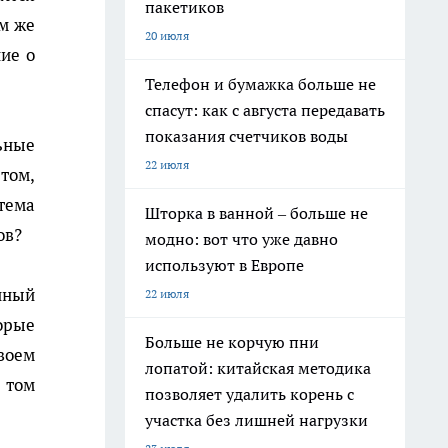
пакетиков
ем же
20 июля
ие о
Телефон и бумажка больше не
спасут: как с августа передавать
показания счетчиков воды
ьные
22 июля
 том,
тема
Шторка в ванной – больше не
ов?
модно: вот что уже давно
используют в Европе
нный
22 июля
орые
Больше не корчую пни
воем
лопатой: китайская методика
 том
позволяет удалить корень с
участка без лишней нагрузки