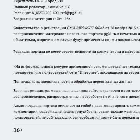
Учредитель ООО «Город 21»
Главный редактор: Кошкина К.С.
Редакция: 8 (8352) 202-400, red@pg21.ru
Возрастная категория сайта: 16+
Свидетельство о регистрации СМИ ЭЛ№ФС77-56243 от 28 ноября 2013 
воспроизведении материалов новостного портала pg21.ru в печатных и
обязательна, в противном случае будут применены нормы законодател
Редакция портала не несет ответственности за комментарии и материа
«На информационном ресурсе применяются рекомендательные техноло
предпочтениям пользователей сети "Интернет", находящихся на терр
Политика конфиденциальности и обработки персональных данных
Вся информация, размещенная на данном сайте, охраняется в соответс
воспроизведению, распространению, переработке не иначе как с пись
Администрация портала оставляет за собой право модерировать комме
комментарии, содержащие нецензурную брань, разжигающие межнацион
пользователей, не соблюдающих эти требования, могут быть переданы
16+