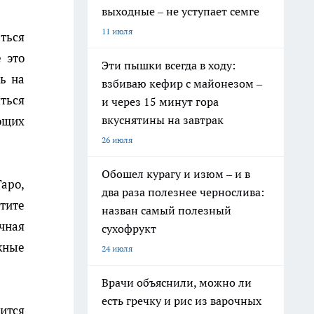
выходные – не уступает семге
11 июля
ться
 это
Эти пышки всегда в ходу:
ь на
взбиваю кефир с майонезом –
ться
и через 15 минут гора
вкуснятины на завтрак
ющих
26 июля
Обошел курагу и изюм – и в
аро,
два раза полезнее чернослива:
тите
назван самый полезный
очная
сухофрукт
жные
24 июля
Врачи объяснили, можно ли
есть гречку и рис из варочных
ится