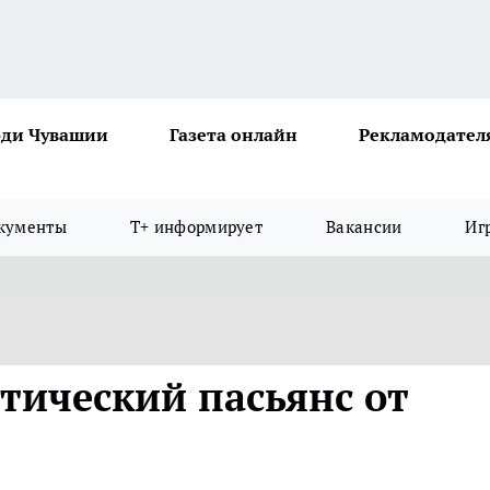
ди Чувашии
Газета онлайн
Рекламодател
кументы
Т+ информирует
Вакансии
Иг
тический пасьянс от