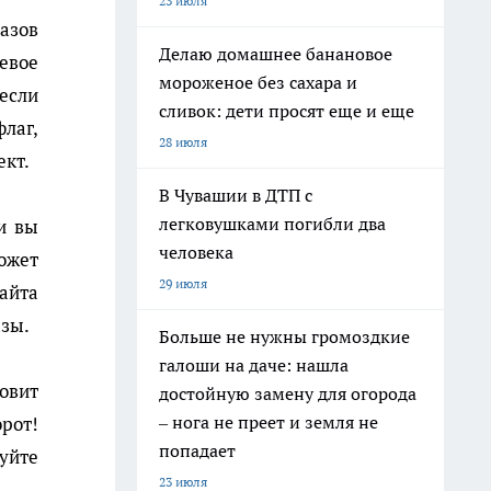
23 июля
азов
Делаю домашнее банановое
евое
мороженое без сахара и
 если
сливок: дети просят еще и еще
лаг,
28 июля
ект.
В Чувашии в ДТП с
легковушками погибли два
ли вы
человека
ожет
29 июля
сайта
азы.
Больше не нужны громоздкие
галоши на даче: нашла
товит
достойную замену для огорода
– нога не преет и земля не
орот!
попадает
уйте
23 июля