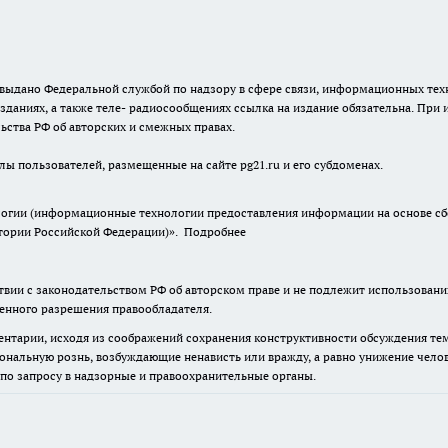
г. выдано Федеральной службой по надзору в сфере связи, информационных т
зданиях, а также теле- радиосообщениях ссылка на издание обязательна. При
ьства РФ об авторских и смежных правах.
лы пользователей, размещенные на сайте pg21.ru и его субдоменах.
гии (информационные технологии предоставления информации на основе сбор
итории Российской Федерации)».
Подробнее
твии с законодательством РФ об авторском праве и не подлежит использовани
менного разрешения правообладателя.
нтарии, исходя из соображений сохранения конструктивности обсуждения тем 
альную рознь, возбуждающие ненависть или вражду, а равно унижение челове
 по запросу в надзорные и правоохранительные органы.