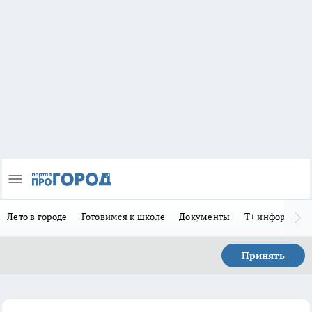
Лето в городе
Готовимся к школе
Документы
Т+ информиру
Принять