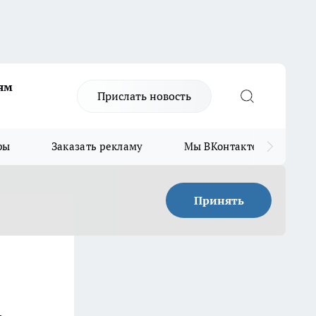
ям
Прислать новость
ры
Заказать рекламу
Мы ВКонтакте
Мы
Принять