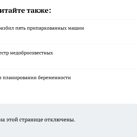
итайте также:
 разбил пять припаркованных машин
естр недобросовестных
ри планировании беременности
а этой странице отключены.