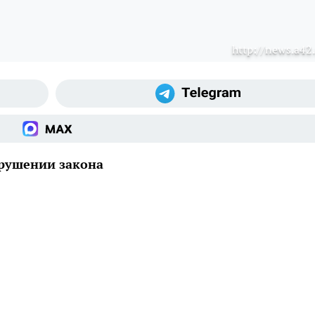
http://news.a42.
арушении закона