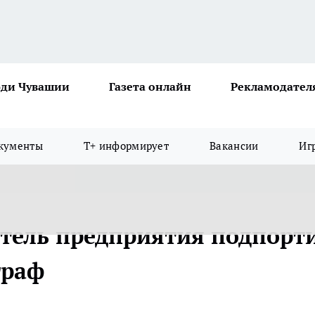
ди Чувашии
Газета онлайн
Рекламодател
кументы
Т+ информирует
Вакансии
Иг
тель предприятия подпорт
траф