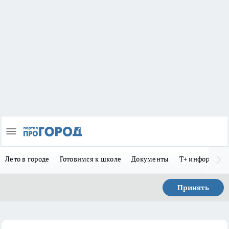
Лето в городе
Готовимся к школе
Документы
Т+ информиру
Принять