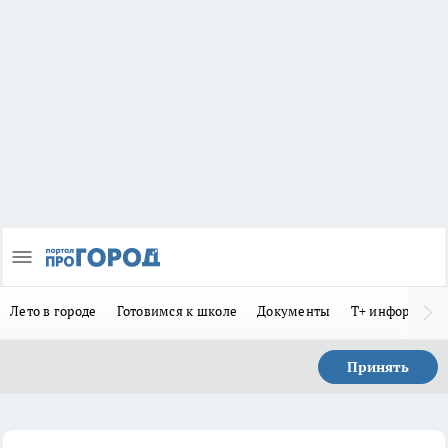
Лето в городе
Готовимся к школе
Документы
Т+ информиру
Принять