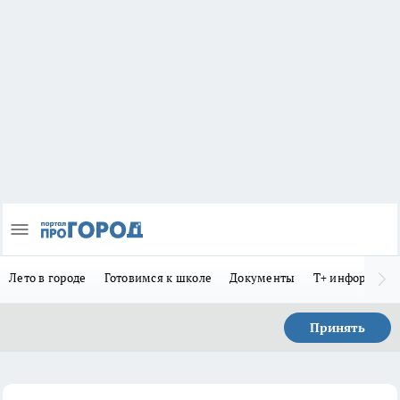
Лето в городе
Готовимся к школе
Документы
Т+ информиру
Принять