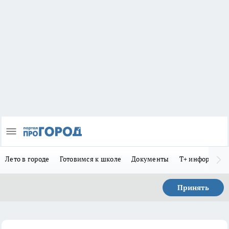
Лето в городе
Готовимся к школе
Документы
Т+ информиру
Принять