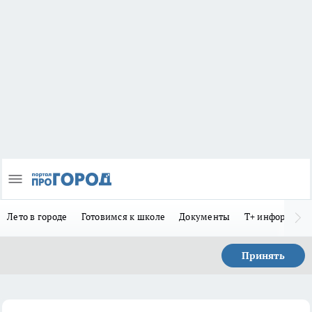
Лето в городе
Готовимся к школе
Документы
Т+ информиру
Принять