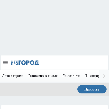
Лето в городе
Готовимся к школе
Документы
Т+ информиру
Принять