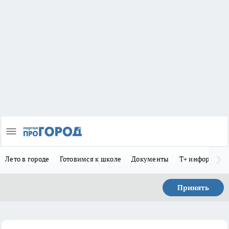
Лето в городе
Готовимся к школе
Документы
Т+ информиру
Принять