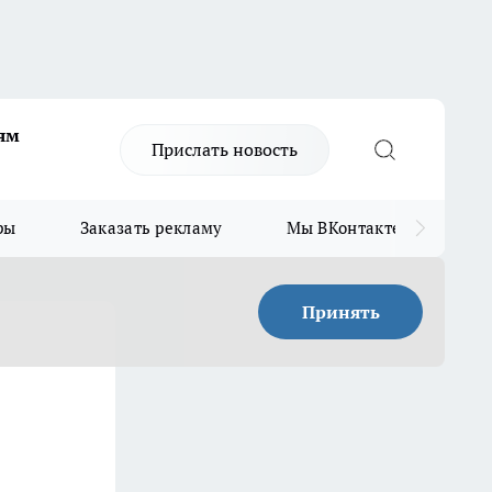
ям
Прислать новость
ры
Заказать рекламу
Мы ВКонтакте
Мы
Принять