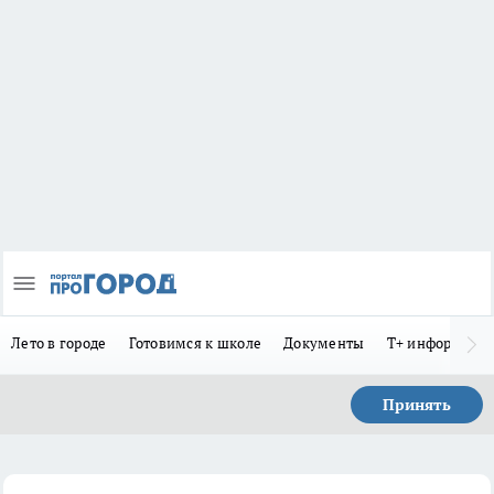
Лето в городе
Готовимся к школе
Документы
Т+ информиру
Принять