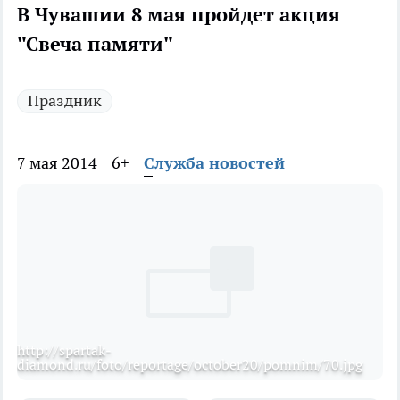
В Чувашии 8 мая пройдет акция
"Свеча памяти"
Праздник
7 мая 2014
6+
Служба новостей
http://spartak-
diamond.ru/foto/reportage/october20/pomnim/70.jpg