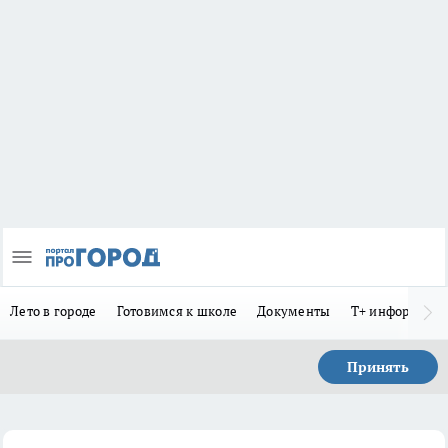
Лето в городе
Готовимся к школе
Документы
Т+ информиру
Принять