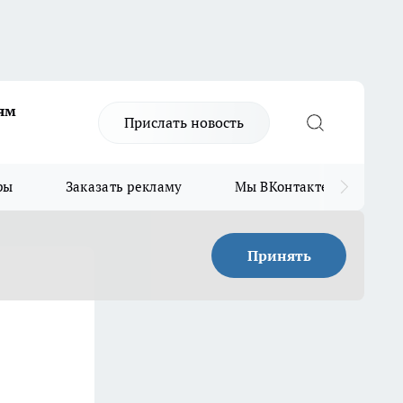
ям
Прислать новость
ры
Заказать рекламу
Мы ВКонтакте
Мы
Принять