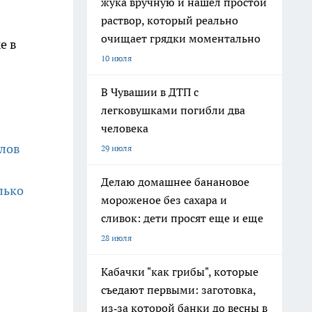
жука вручную и нашел простой
раствор, который реально
очищает грядки моментально
е в
10 июля
В Чувашии в ДТП с
легковушками погибли два
человека
алов
29 июля
Делаю домашнее банановое
лько
мороженое без сахара и
сливок: дети просят еще и еще
28 июля
Кабачки "как грибы", которые
съедают первыми: заготовка,
из‑за которой банки до весны в