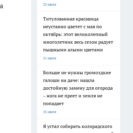
23 июля
ой
Титулованная красавица
неустанно цветет с мая по
октябрь: этот великолепный
многолетник весь сезон радует
пышными алыми цветами
21 июля
Больше не нужны громоздкие
галоши на даче: нашла
достойную замену для огорода
– нога не преет и земля не
попадает
23 июля
Я устал собирать колорадского