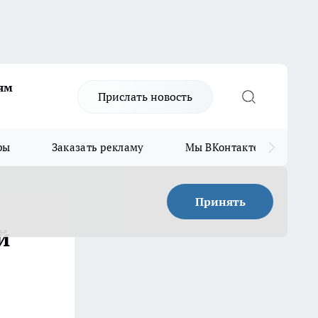
ям
Прислать новость
ры
Заказать рекламу
Мы ВКонтакте
Мы
Принять
й