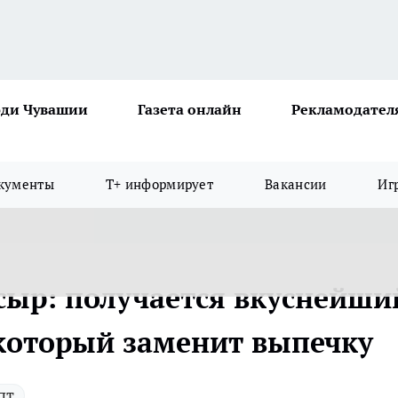
ди Чувашии
Газета онлайн
Рекламодател
кументы
Т+ информирует
Вакансии
Иг
ыр: получается вкуснейши
 который заменит выпечку
пт