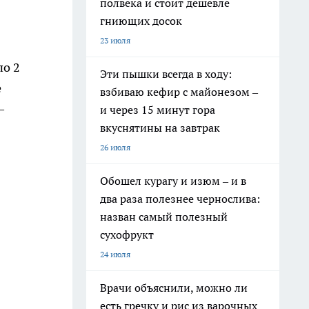
полвека и стоит дешевле
гниющих досок
23 июля
по 2
Эти пышки всегда в ходу:
е
взбиваю кефир с майонезом –
—
и через 15 минут гора
вкуснятины на завтрак
26 июля
Обошел курагу и изюм – и в
два раза полезнее чернослива:
назван самый полезный
сухофрукт
24 июля
Врачи объяснили, можно ли
есть гречку и рис из варочных