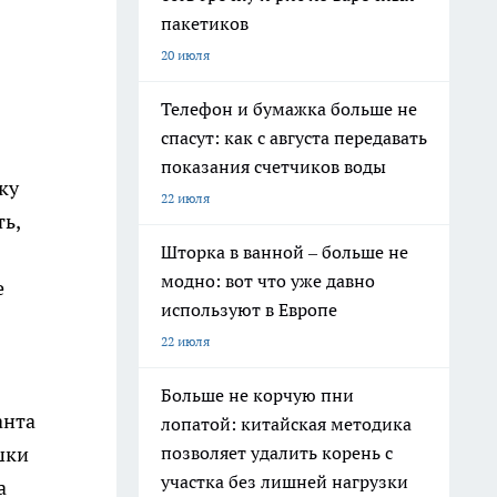
пакетиков
20 июля
Телефон и бумажка больше не
спасут: как с августа передавать
показания счетчиков воды
ку
22 июля
ть,
Шторка в ванной – больше не
модно: вот что уже давно
е
используют в Европе
22 июля
Больше не корчую пни
анта
лопатой: китайская методика
позволяет удалить корень с
шки
участка без лишней нагрузки
а