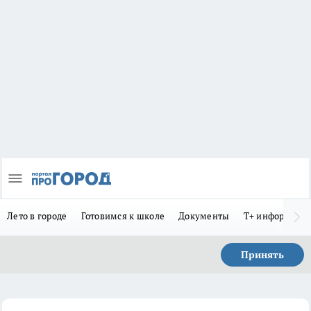
Лето в городе
Готовимся к школе
Документы
Т+ информиру
Принять