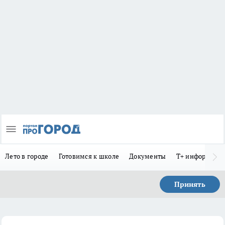
Лето в городе
Готовимся к школе
Документы
Т+ информиру
Принять