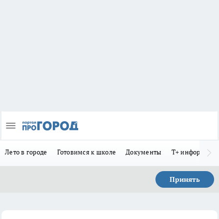
Лето в городе
Готовимся к школе
Документы
Т+ информиру
Принять