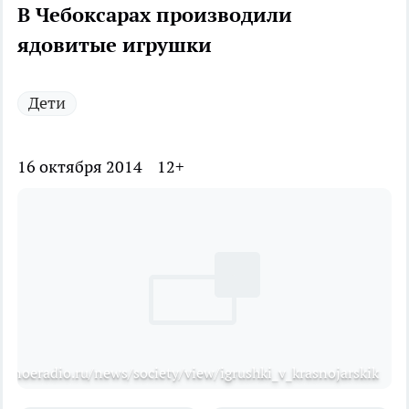
В Чебоксарах производили
ядовитые игрушки
Дети
16 октября 2014
12+
tetnoeradio.ru/news/society/view/igrushki_v_krasnojarskik