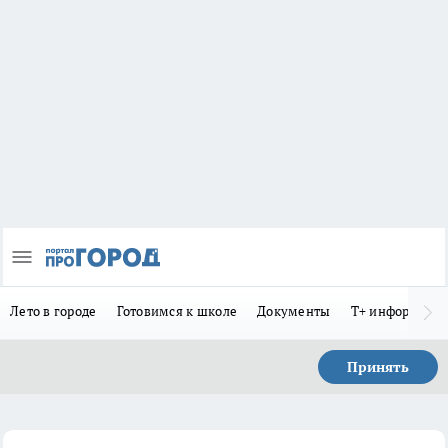
Лето в городе
Готовимся к школе
Документы
Т+ информиру
Принять