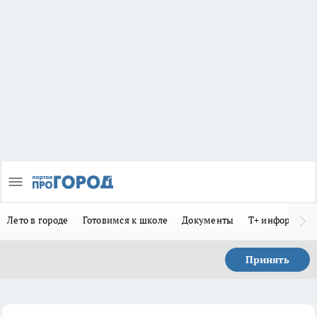
Лето в городе
Готовимся к школе
Документы
Т+ информиру
Принять