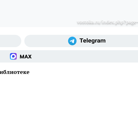
vostoka.ru/index.php?page
библиотеке