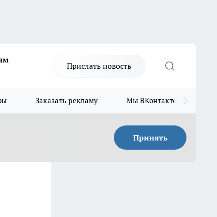
ям
Прислать новость
ры
Заказать рекламу
Мы ВКонтакте
Мы
Принять