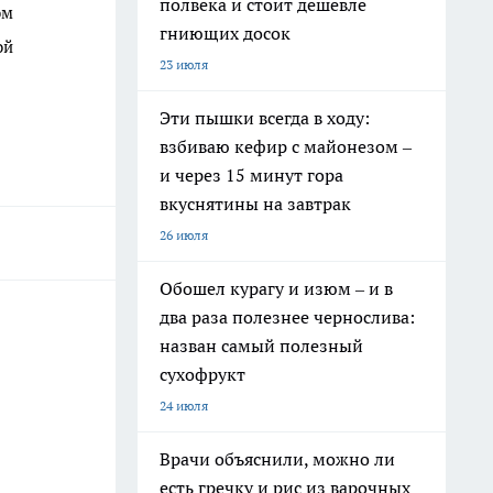
полвека и стоит дешевле
ом
гниющих досок
ой
23 июля
Эти пышки всегда в ходу:
взбиваю кефир с майонезом –
и через 15 минут гора
вкуснятины на завтрак
26 июля
Обошел курагу и изюм – и в
два раза полезнее чернослива:
назван самый полезный
сухофрукт
24 июля
Врачи объяснили, можно ли
есть гречку и рис из варочных