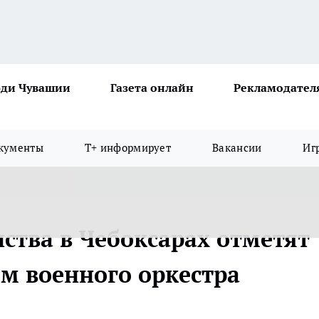
ди Чувашии
Газета онлайн
Рекламодател
кументы
Т+ информирует
Вакансии
Иг
ства в Чебоксарах отметят
ем военного оркестра