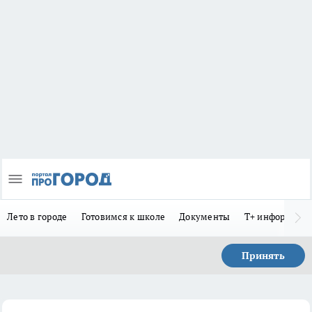
Лето в городе
Готовимся к школе
Документы
Т+ информиру
Принять