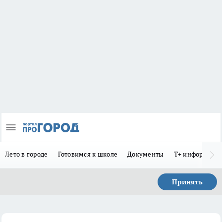
Лето в городе
Готовимся к школе
Документы
Т+ информиру
Принять