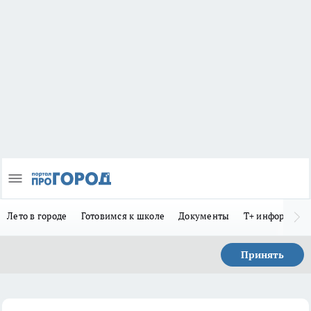
Лето в городе
Готовимся к школе
Документы
Т+ информиру
Принять