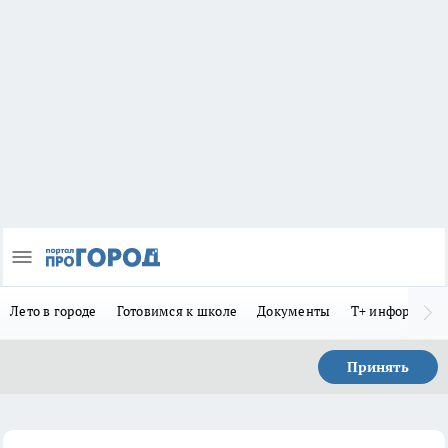
Лето в городе
Готовимся к школе
Документы
Т+ информиру
Принять