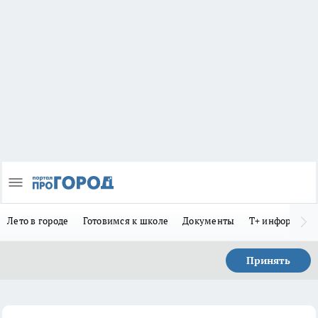
Лето в городе
Готовимся к школе
Документы
Т+ информиру
Принять