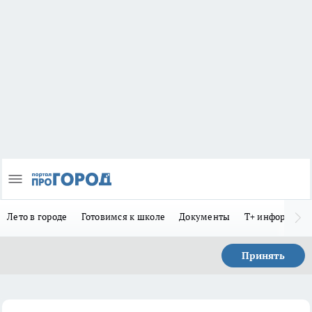
Лето в городе
Готовимся к школе
Документы
Т+ информиру
Принять