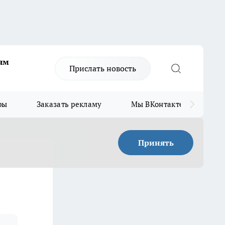
ям
Прислать новость
ры
Заказать рекламу
Мы ВКонтакте
Мы
Принять