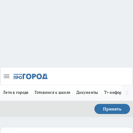
Лето в городе
Готовимся к школе
Документы
Т+ информиру
Принять