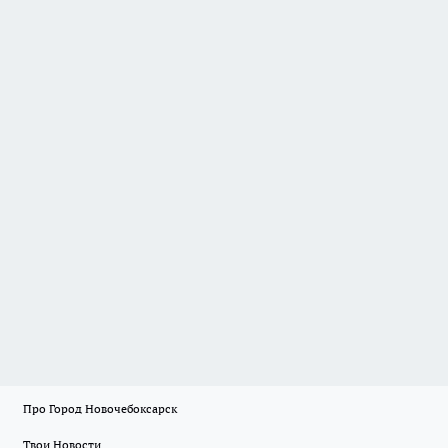
Про Город Новочебоксарск
Твои Новости