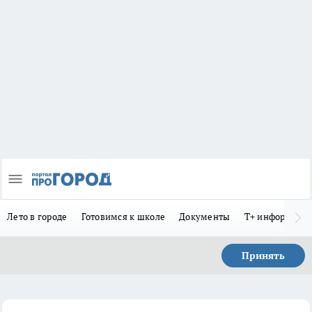
Лето в городе
Готовимся к школе
Документы
Т+ информиру
Принять