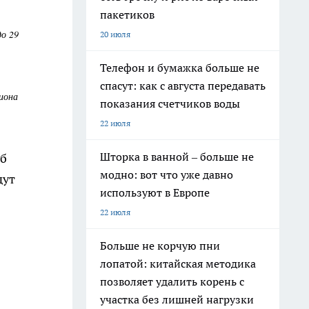
пакетиков
до 29
20 июля
Телефон и бумажка больше не
спасут: как с августа передавать
иона
показания счетчиков воды
22 июля
Шторка в ванной – больше не
об
модно: вот что уже давно
дут
используют в Европе
22 июля
Больше не корчую пни
лопатой: китайская методика
позволяет удалить корень с
участка без лишней нагрузки