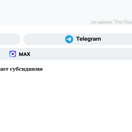
из архива "Pro Гор
ают субсидиями