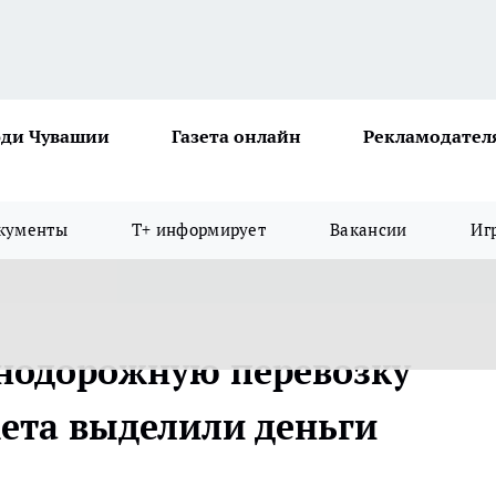
ди Чувашии
Газета онлайн
Рекламодател
кументы
Т+ информирует
Вакансии
Иг
нодорожную перевозку
ета выделили деньги