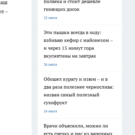
полвека и стоит дешевле
наш
гниющих досок
л –
23 июля
Эти пышки всегда в ходу:
взбиваю кефир с майонезом –
и через 15 минут гора
вкуснятины на завтрак
26 июля
Обошел курагу и изюм – и в
два раза полезнее чернослива:
назван самый полезный
сухофрукт
24 июля
Врачи объяснили, можно ли
есть гречку и рис из варочных