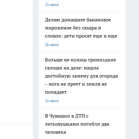
23 июля
Делаю домашнее банановое
мороженое без сахара и
сливок: дети просят еще и еще
28 июля
Больше не нужны громоздкие
галоши на даче: нашла
достойную замену для огорода
– нога не преет и земля не
попадает
23 июля
В Чувашии в ДТП с
легковушками погибли два
человека