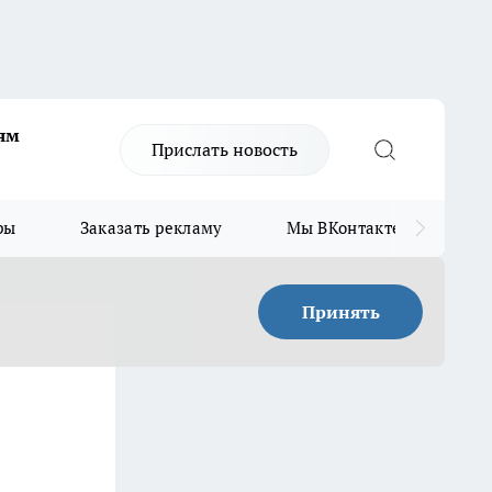
ям
Прислать новость
ры
Заказать рекламу
Мы ВКонтакте
Мы
Принять