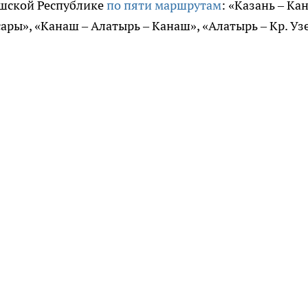
шской Республике
по пяти маршрутам
: «Казань – Ка
ары», «Канаш – Алатырь – Канаш», «Алатырь – Кр. Узе
.