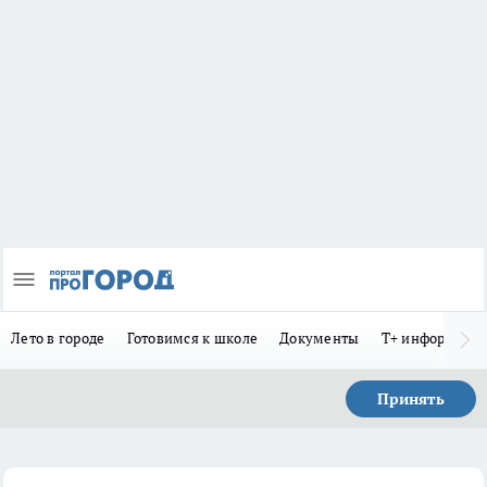
Лето в городе
Готовимся к школе
Документы
Т+ информиру
Принять