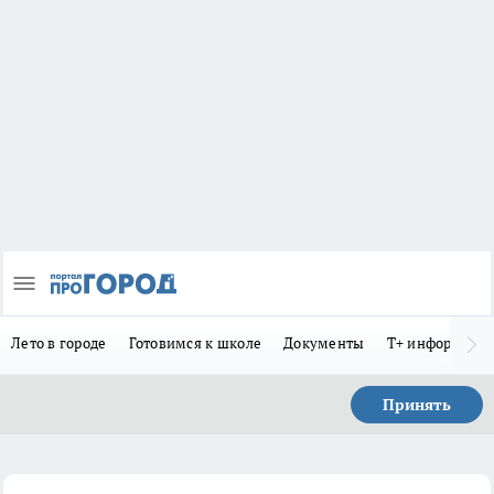
Лето в городе
Готовимся к школе
Документы
Т+ информиру
Принять