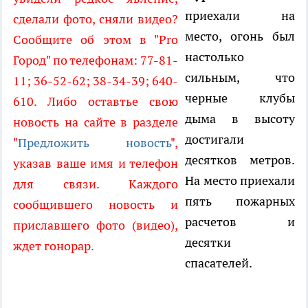
приехали на
сделали фото, сняли видео?
место, огонь был
Сообщите об этом в "Pro
настолько
Город" по телефонам: 77-81-
сильным, что
11; 36-52-62; 38-34-39; 640-
черные клубы
610. Либо оставтье свою
дыма в высоту
новость на сайте в разделе
достигали
"
Предложить новость
",
десятков метров.
указав ваше имя и телефон
На место приехали
для связи. Каждого
пять пожарных
сообщившего новость и
расчетов и
приславшего фото (видео),
десятки
ждет гонорар.
спасателей.