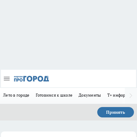
Лето в городе
Готовимся к школе
Документы
Т+ информиру
Принять