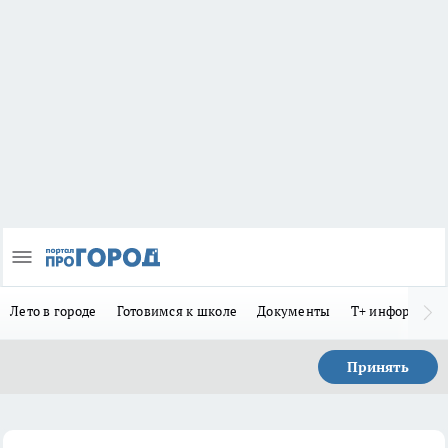
Лето в городе
Готовимся к школе
Документы
Т+ информиру
Принять