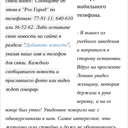
сняли видео? Сообщите об
мобильного
этом в "Pro Город" по
телефона.
телефонам: 77-81-11; 640-610
или 36-52-62. Либо оставьте
- Я вышел из
свою новость на сайте в
учебного заведения
разделе "
Добавить новость
",
и направился в
указав ваше имя и телефон
сторону остановки.
для связи. Каждого
Вдруг на проспекте
сообщившего новость и
Ленина увидел
приславшего фото или видео
женщину, которая
ждет гонорар.
держала в руке
веревку, а на ее
конце был утюг! Увиденное повергло нас с
однокурсниками в шок. Самое интересное, что
женщина шла спокойно и даже не оборачивалась.