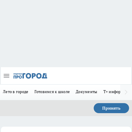
Лето в городе
Готовимся к школе
Документы
Т+ информиру
Принять