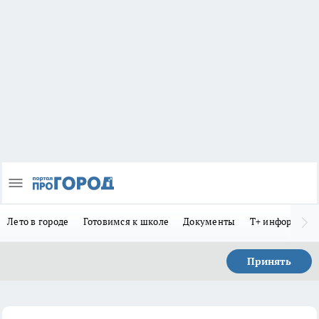
Лето в городе
Готовимся к школе
Документы
Т+ информиру
Принять