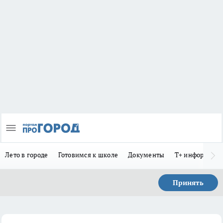
Лето в городе
Готовимся к школе
Документы
Т+ информиру
Принять