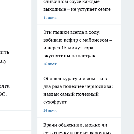
сливочном соусе каждые
выходные – не уступает семге
11 июля
Эти пышки всегда в ходу:
взбиваю кефир с майонезом –
и через 15 минут гора
пять
вкуснятины на завтрак
ну –
26 июля
Обошел курагу и изюм – и в
олга
два раза полезнее чернослива:
ЭС.
назван самый полезный
сухофрукт
24 июля
Врачи объяснили, можно ли
есть гречку и рис из варочных