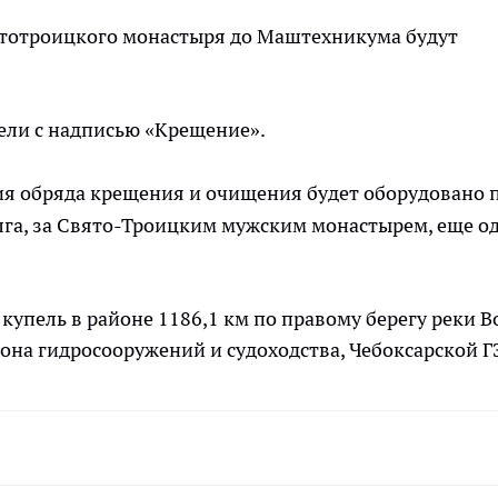
Святотроицкого монастыря до Маштехникума будут
тели с надписью «Крещение».
ния обряда крещения и очищения будет оборудовано 
олга, за Свято-Троицким мужским монастырем, еще од
купель в районе 1186,1 км по правому берегу реки В
йона гидросооружений и судоходства, Чебоксарской Г