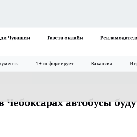
ди Чувашии
Газета онлайн
Рекламодател
кументы
Т+ информирует
Вакансии
Иг
в Чебоксарах автобусы буду