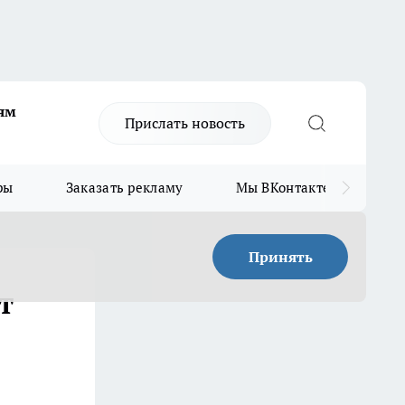
ям
Прислать новость
ры
Заказать рекламу
Мы ВКонтакте
Мы
Принять
т