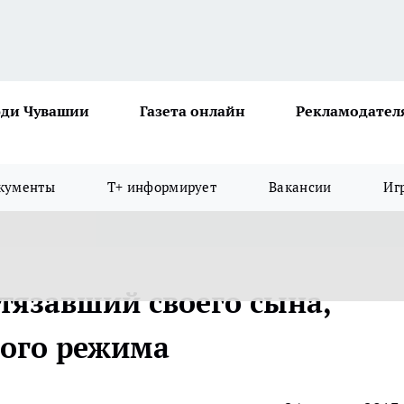
ди Чувашии
Газета онлайн
Рекламодател
кументы
Т+ информирует
Вакансии
Иг
тязавший своего сына,
гого режима