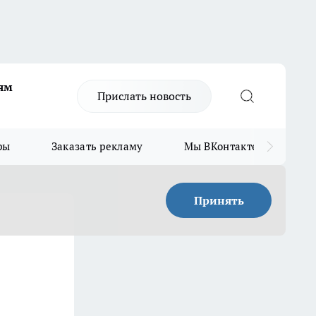
ям
Прислать новость
ры
Заказать рекламу
Мы ВКонтакте
Мы
Принять