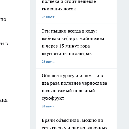
полвека и стоит дешевле
гниющих досок
23 июля
 по
Эти пышки всегда в ходу:
взбиваю кефир с майонезом –
ти в
и через 15 минут гора
вкуснятины на завтрак
26 июля
Обошел курагу и изюм – и в
два раза полезнее чернослива:
назван самый полезный
сухофрукт
ния
24 июля
Врачи объяснили, можно ли
есть гречку и рис из варочных