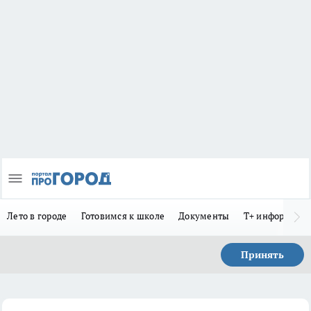
Лето в городе
Готовимся к школе
Документы
Т+ информиру
Принять