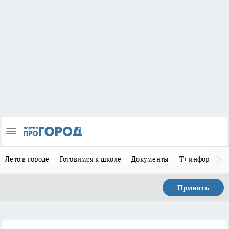
Лето в городе
Готовимся к школе
Документы
Т+ информиру
Принять