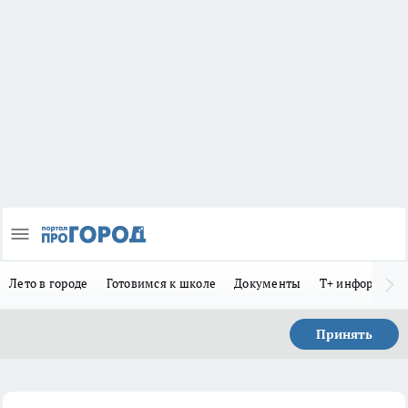
Лето в городе
Готовимся к школе
Документы
Т+ информиру
Принять