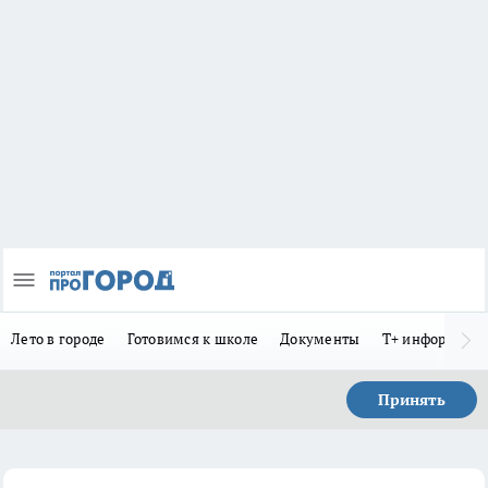
Лето в городе
Готовимся к школе
Документы
Т+ информиру
Принять