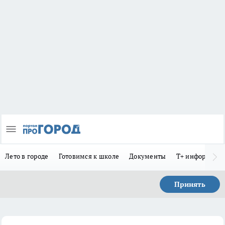
Лето в городе
Готовимся к школе
Документы
Т+ информиру
Принять